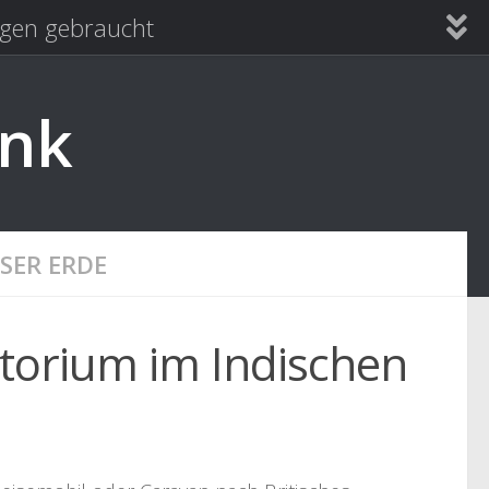
en gebraucht
ank
SER ERDE
itorium im Indischen