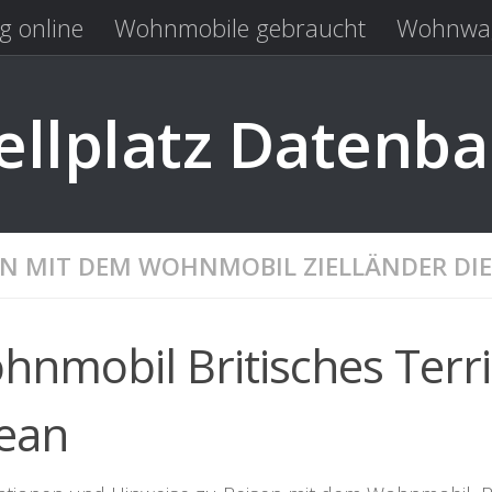
g online
Wohnmobile gebraucht
Wohnwag
Laden
Kastenwagen gebraucht
llplatz Datenb
EN MIT DEM WOHNMOBIL ZIELLÄNDER DIE
hnmobil Britisches Terr
ean