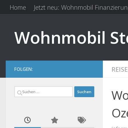
Home
Jetzt neu: Wohnmobil Finanzierun
Zum Inhalt springen
Kfz Versicherung vergleichen
Camping 
Wohnmobil Ste
REIS
FOLGEN:
Suchen
Wo
nach:
Oz