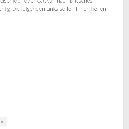
isemobil oder Caravan nach Britisches
chtig. Die folgenden Links sollen Ihnen helfen
ean