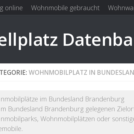
g online
Wohnmobile gebraucht
Wohnwag
Laden
Kastenwagen gebraucht
llplatz Datenb
TEGORIE:
WOHNMOBILPLATZ IN BUNDESLA
nmobilplätze im Bundesland Brandenburg
 im Bundesland Brandenburg gelegenen Zielor
mobilparks, Wohnmobilplätzen oder sonstige
emobile.