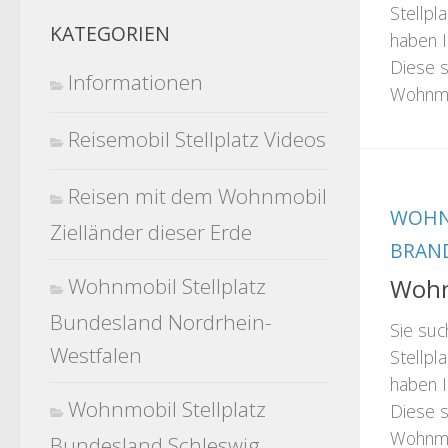
Stellpl
KATEGORIEN
haben I
Diese s
Informationen
Wohnmob
Reisemobil Stellplatz Videos
Reisen mit dem Wohnmobil
WOHN
Zielländer dieser Erde
BRAN
Wohnmobil Stellplatz
Wohn
Bundesland Nordrhein-
Sie su
Westfalen
Stellpla
haben I
Wohnmobil Stellplatz
Diese s
Wohnmob
Bundesland Schleswig