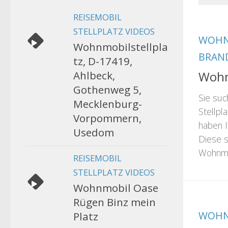
REISEMOBIL
STELLPLATZ VIDEOS
WOHN
Wohnmobilstellpla
BRAN
tz, D-17419,
Ahlbeck,
Wohn
Gothenweg 5,
Sie su
Mecklenburg-
Stellpla
Vorpommern,
haben I
Usedom
Diese s
Wohnmob
REISEMOBIL
STELLPLATZ VIDEOS
Wohnmobil Oase
Rügen Binz mein
WOHN
Platz