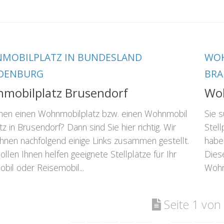
MOBILPLATZ IN BUNDESLAND
WOH
DENBURG
BR
mobilplatz Brusendorf
Woh
chen einen Wohnmobilplatz bzw. einen Wohnmobil
Sie 
tz in Brusendorf? Dann sind Sie hier richtig. Wir
Stell
hnen nachfolgend einige Links zusammen gestellt.
habe
ollen Ihnen helfen geeignete Stellplätze für Ihr
Diese
il oder Reisemobil...
Wohn
Seite 1 von