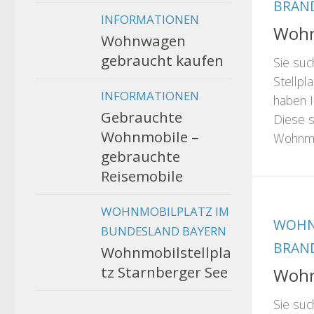
BRAN
INFORMATIONEN
Wohn
Wohnwagen
gebraucht kaufen
Sie su
Stellpla
INFORMATIONEN
haben I
Gebrauchte
Diese s
Wohnmobile –
Wohnmob
gebrauchte
Reisemobile
WOHNMOBILPLATZ IM
WOHN
BUNDESLAND BAYERN
BRAN
Wohnmobilstellpla
tz Starnberger See
Wohn
Sie su