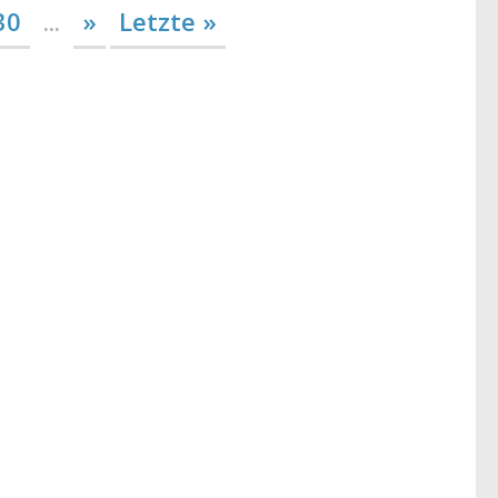
30
...
»
Letzte »