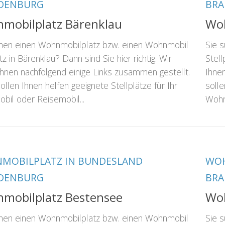
DENBURG
BR
mobilplatz Bärenklau
Woh
chen einen Wohnmobilplatz bzw. einen Wohnmobil
Sie 
tz in Bärenklau? Dann sind Sie hier richtig. Wir
Stell
hnen nachfolgend einige Links zusammen gestellt.
Ihne
ollen Ihnen helfen geeignete Stellplätze für Ihr
solle
il oder Reisemobil...
Wohn
MOBILPLATZ IN BUNDESLAND
WOH
DENBURG
BR
mobilplatz Bestensee
Woh
chen einen Wohnmobilplatz bzw. einen Wohnmobil
Sie 