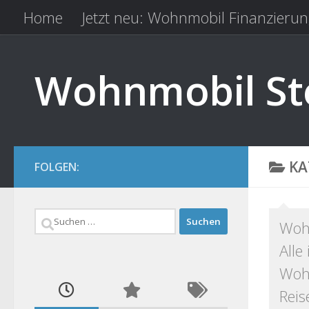
Home
Jetzt neu: Wohnmobil Finanzierun
Zum Inhalt springen
Kfz Versicherung vergleichen
Camping 
Wohnmobil Ste
KA
FOLGEN:
Suchen
Woh
nach:
Alle
Wohn
Reis