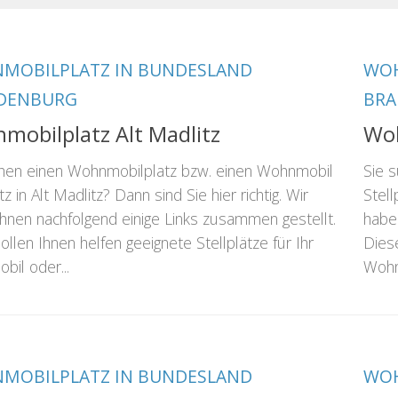
MOBILPLATZ IN BUNDESLAND
WOH
DENBURG
BR
mobilplatz Alt Madlitz
Woh
chen einen Wohnmobilplatz bzw. einen Wohnmobil
Sie 
tz in Alt Madlitz? Dann sind Sie hier richtig. Wir
Stell
hnen nachfolgend einige Links zusammen gestellt.
habe
ollen Ihnen helfen geeignete Stellplätze für Ihr
Diese
il oder...
Wohn
MOBILPLATZ IN BUNDESLAND
WOH