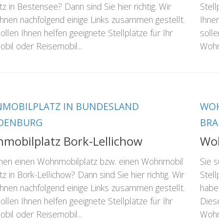
atz in Bestensee? Dann sind Sie hier richtig. Wir
Stell
hnen nachfolgend einige Links zusammen gestellt.
Ihne
ollen Ihnen helfen geeignete Stellplätze für Ihr
solle
il oder Reisemobil...
Wohn
MOBILPLATZ IN BUNDESLAND
WOH
DENBURG
BR
mobilplatz Bork-Lellichow
Woh
chen einen Wohnmobilplatz bzw. einen Wohnmobil
Sie 
tz in Bork-Lellichow? Dann sind Sie hier richtig. Wir
Stell
hnen nachfolgend einige Links zusammen gestellt.
habe
ollen Ihnen helfen geeignete Stellplätze für Ihr
Diese
il oder Reisemobil...
Wohn