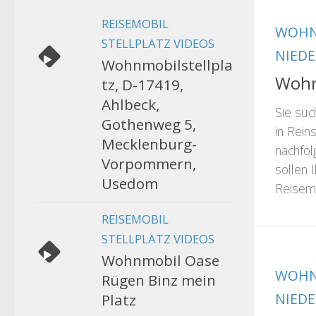
REISEMOBIL
WOHN
STELLPLATZ VIDEOS
NIED
Wohnmobilstellpla
Wohn
tz, D-17419,
Ahlbeck,
Sie suc
Gothenweg 5,
in Rein
Mecklenburg-
nachfol
Vorpommern,
sollen 
Usedom
Reisemo
REISEMOBIL
STELLPLATZ VIDEOS
Wohnmobil Oase
WOHN
Rügen Binz mein
NIED
Platz