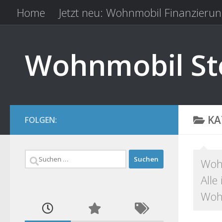
Home
Jetzt neu: Wohnmobil Finanzierun
Zum Inhalt springen
Kfz Versicherung vergleichen
Camping 
Wohnmobil Ste
KA
FOLGEN:
Suchen
Wohn
nach:
Alle
Wohn