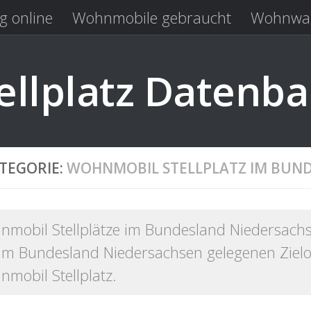
g online
Wohnmobile gebraucht
Wohnwag
Laden
Kastenwagen gebraucht
llplatz Datenb
TEGORIE:
WOHNMOBIL STELLPLATZ IM BUN
mobil Stellplätze im Bundesland Niedersach
 im Bundesland Niedersachsen gelegenen Ziel
mobil Stellplatz.