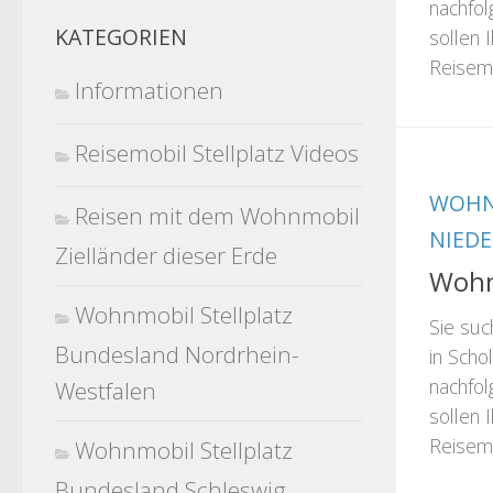
nachfol
KATEGORIEN
sollen 
Reisemo
Informationen
Reisemobil Stellplatz Videos
WOHN
Reisen mit dem Wohnmobil
NIED
Zielländer dieser Erde
Wohn
Wohnmobil Stellplatz
Sie suc
Bundesland Nordrhein-
in Scho
nachfol
Westfalen
sollen 
Reisemo
Wohnmobil Stellplatz
Bundesland Schleswig