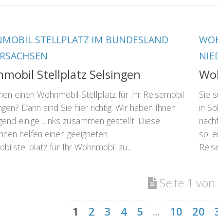
MOBIL STELLPLATZ IM BUNDESLAND
WOH
ERSACHSEN
NIE
obil Stellplatz Selsingen
Woh
hen einen Wohnmobil Stellplatz für Ihr Reisemobil
Sie 
ingen? Dann sind Sie hier richtig. Wir haben Ihnen
in Sö
gend einige Links zusammen gestellt. Diese
nach
Ihnen helfen einen geeigneten
solle
bilstellplatz für Ihr Wohnmobil zu...
Reise
Seite 1 von
1
2
3
4
5
...
10
20