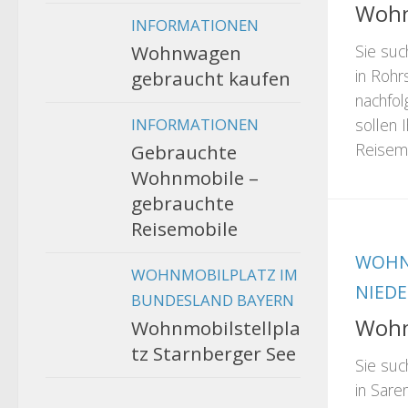
Wohn
INFORMATIONEN
Sie suc
Wohnwagen
in Rohr
gebraucht kaufen
nachfol
sollen 
INFORMATIONEN
Reisemo
Gebrauchte
Wohnmobile –
gebrauchte
Reisemobile
WOHN
WOHNMOBILPLATZ IM
NIED
BUNDESLAND BAYERN
Wohn
Wohnmobilstellpla
tz Starnberger See
Sie suc
in Sare