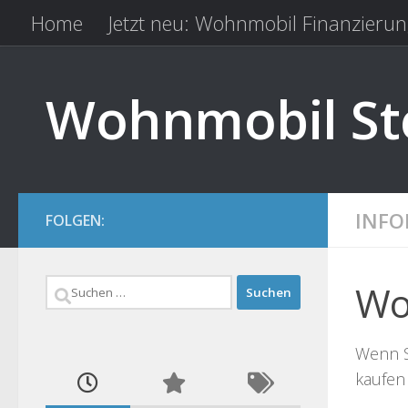
Home
Jetzt neu: Wohnmobil Finanzierun
Zum Inhalt springen
Kfz Versicherung vergleichen
Camping 
Wohnmobil Ste
INF
FOLGEN:
Suchen
Wo
nach:
Wenn S
kaufen