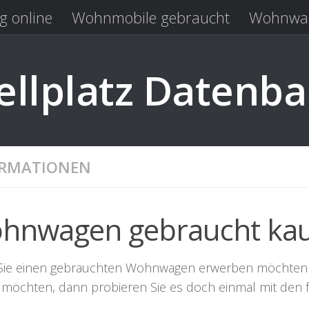
g online
Wohnmobile gebraucht
Wohnwag
Laden
Kastenwagen gebraucht
llplatz Datenb
ORMATIONEN
hnwagen gebraucht ka
ie einen gebrauchten Wohnwagen erwerben möchten 
 möchten, dann probieren Sie es doch einmal mit de