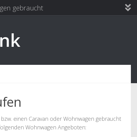
en gebraucht
ank
ufen
bzw. einen Caravan oder Wohnwagen gebraucht
n folgenden Wohnwagen Angeboten: