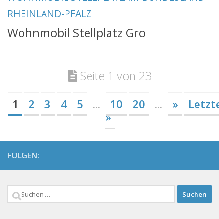
RHEINLAND-PFALZ
Wohnmobil Stellplatz Gro
Seite 1 von 23
1
2
3
4
5
...
10
20
...
»
Letzt
»
FOLGEN:
Suchen
nach: