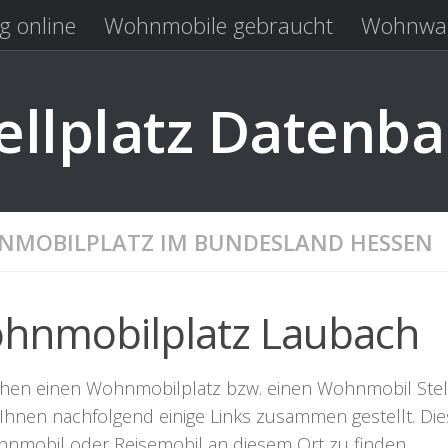
g online
Wohnmobile gebraucht
Wohnwag
Laden
Kastenwagen gebraucht
llplatz Datenb
MOBILPLATZ IM BUNDESLAND HESSEN
hnmobilplatz Laubach
chen einen Wohnmobilplatz bzw. einen Wohnmobil Stellpl
Ihnen nachfolgend einige Links zusammen gestellt. Dies
hnmobil oder Reisemobil an diesem Ort zu finden.