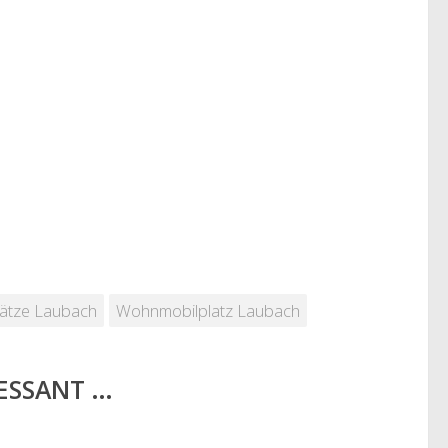
lätze Laubach
Wohnmobilplatz Laubach
RESSANT …