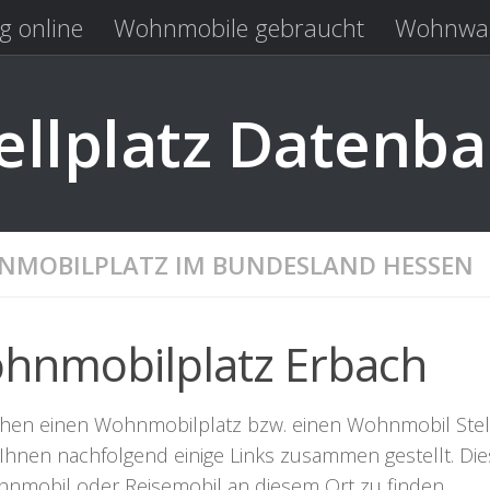
g online
Wohnmobile gebraucht
Wohnwag
Laden
Kastenwagen gebraucht
llplatz Datenb
MOBILPLATZ IM BUNDESLAND HESSEN
hnmobilplatz Erbach
chen einen Wohnmobilplatz bzw. einen Wohnmobil Stellpla
Ihnen nachfolgend einige Links zusammen gestellt. Dies
hnmobil oder Reisemobil an diesem Ort zu finden.