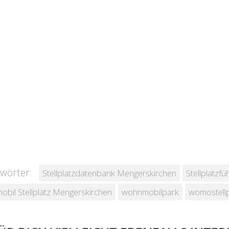
wörter:
Stellplatzdatenbank Mengerskirchen
Stellplatzf
bil Stellplatz Mengerskirchen
wohnmobilpark
womostellp