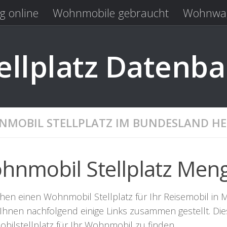
g online
Wohnmobile gebraucht
Wohnwag
Laden
Kastenwagen gebraucht
llplatz Datenb
MOBIL STELLPLATZ IM BUNDESLAND HE
hnmobil Stellplatz Men
hen einen Wohnmobil Stellplatz für Ihr Reisemobil in Me
Ihnen nachfolgend einige Links zusammen gestellt. Die
bilstellplatz für Ihr Wohnmobil zu finden.