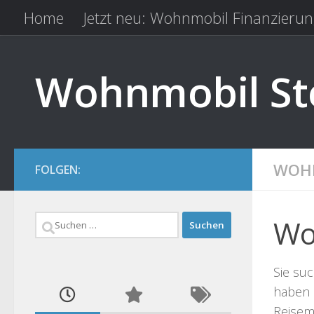
Home
Jetzt neu: Wohnmobil Finanzierun
Zum Inhalt springen
Kfz Versicherung vergleichen
Camping 
Wohnmobil Ste
WOHN
FOLGEN:
Suchen
Wo
nach:
Sie suc
haben 
Reisemo