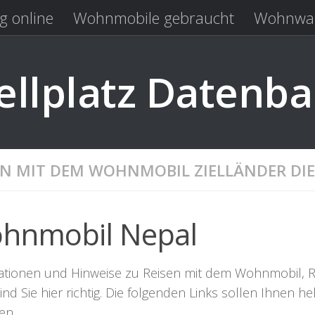
g online
Wohnmobile gebraucht
Wohnwag
Laden
Kastenwagen gebraucht
llplatz Datenb
EN MIT DEM WOHNMOBIL ZIELLÄNDER DIE
hnmobil Nepal
ationen und Hinweise zu Reisen mit dem Wohnmobil, R
nd Sie hier richtig. Die folgenden Links sollen Ihnen he
en.