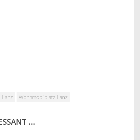
e Lanz
Wohnmobilplatz Lanz
RESSANT …