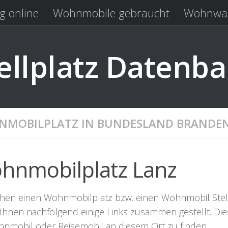
g online
Wohnmobile gebraucht
Wohnwag
Laden
Kastenwagen gebraucht
llplatz Datenb
MOBILPLATZ IN BUNDESLAND BRANDE
hnmobilplatz Lanz
hen einen Wohnmobilplatz bzw. einen Wohnmobil Stellpla
Ihnen nachfolgend einige Links zusammen gestellt. Dies
hnmobil oder Reisemobil an diesem Ort zu finden.