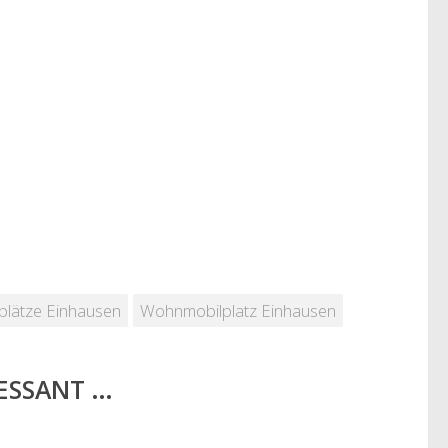
plätze Einhausen
Wohnmobilplatz Einhausen
RESSANT …