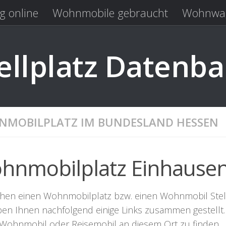
g online
Wohnmobile gebraucht
Wohnwag
Laden
Kastenwagen gebraucht
llplatz Datenb
MOBILPLATZ IM BUNDESLAND HESSEN
hnmobilplatz Einhause
chen einen Wohnmobilplatz bzw. einen Wohnmobil Stellpl
ben Ihnen nachfolgend einige Links zusammen gestellt. 
r Wohnmobil oder Reisemobil an diesem Ort zu finden.