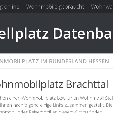
g online
Wohnmobile gebraucht
Wohnwag
Laden
Kastenwagen gebraucht
llplatz Datenb
MOBILPLATZ IM BUNDESLAND HESSEN
hnmobilplatz Brachttal
hen einen Wohnmobilplatz bzw. einen Wohnmobil Stellpla
Ihnen nachfolgend einige Links zusammen gestellt. Dies
hnmobil oder Reisemobil an diesem Ort zu finden.