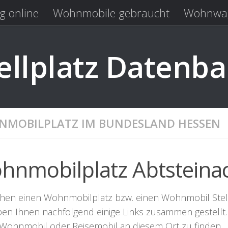
g online
Wohnmobile gebraucht
Wohnwag
Laden
Kastenwagen gebraucht
llplatz Datenb
MOBILPLATZ IM BUNDESLAND HESSEN
hnmobilplatz Abtsteina
chen einen Wohnmobilplatz bzw. einen Wohnmobil Stellpla
ben Ihnen nachfolgend einige Links zusammen gestellt. 
r Wohnmobil oder Reisemobil an diesem Ort zu finden.