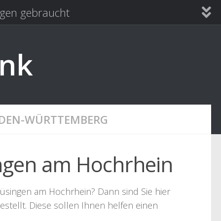
en gebraucht
ank
ADEN-WÜRTTEMBERG
ingen am Hochrhein
Büsingen am Hochrhein? Dann sind Sie hier
stellt. Diese sollen Ihnen helfen einen