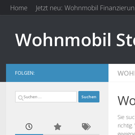
Home
Jetzt neu: Wohnmobil Finanzierun
Zum Inhalt springen
Kfz Versicherung vergleichen
Camping 
Wohnmobil Ste
WOHN
FOLGEN:
Suchen
Wo
nach:
Sie su
richtig
geeign