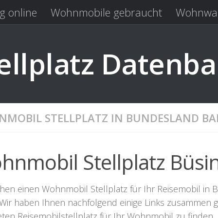
g online
Wohnmobile gebraucht
Wohnwag
Laden
Kastenwagen gebraucht
llplatz Datenb
MOBIL STELLPLATZ IN BUNDESLAND B
hnmobil Stellplatz Büs
chen einen Wohnmobil Stellplatz für Ihr Reisemobil in 
. Wir haben Ihnen nachfolgend einige Links zusammen ge
eten Reisemobilstellplatz für Ihr Wohnmobil zu finden.