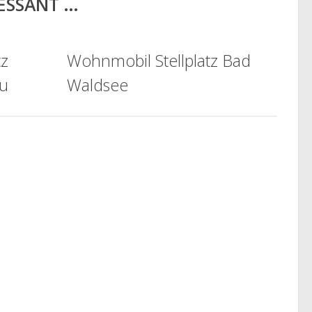
RESSANT …
tz
Wohnmobil Stellplatz Bad
au
Waldsee