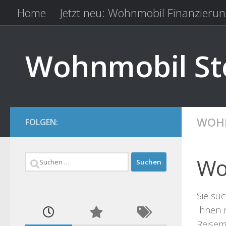
Home
Jetzt neu: Wohnmobil Finanzierun
Zum Inhalt springen
Kfz Versicherung vergleichen
Camping 
Wohnmobil Ste
WOHN
FOLGEN:
Suchen
Wo
nach:
Sie suc
Ihnen 
Reisemo