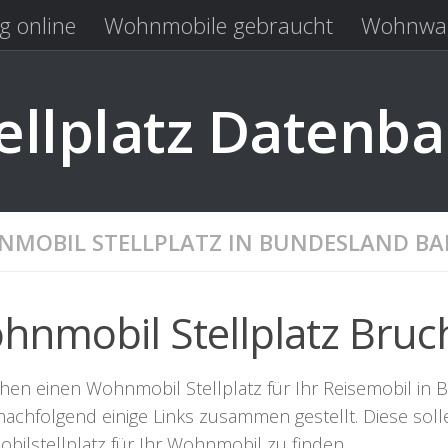
g online
Wohnmobile gebraucht
Wohnwag
Laden
Kastenwagen gebraucht
llplatz Datenb
MOBIL STELLPLATZ IN BUNDESLAND B
hnmobil Stellplatz Bruc
hen einen Wohnmobil Stellplatz für Ihr Reisemobil in Br
nachfolgend einige Links zusammen gestellt. Diese sol
bilstellplatz für Ihr Wohnmobil zu finden.