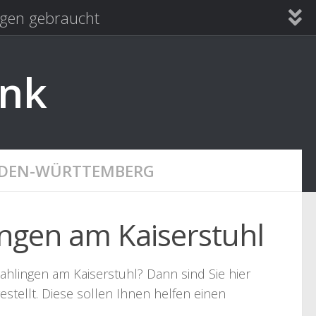
en gebraucht
ank
ADEN-WÜRTTEMBERG
ingen am Kaiserstuhl
ahlingen am Kaiserstuhl? Dann sind Sie hier
stellt. Diese sollen Ihnen helfen einen