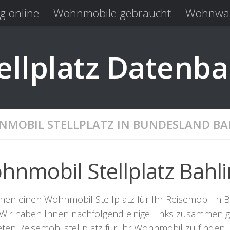
g online
Wohnmobile gebraucht
Wohnwag
Laden
Kastenwagen gebraucht
llplatz Datenb
MOBIL STELLPLATZ IN BUNDESLAND B
hnmobil Stellplatz Bahl
hen einen Wohnmobil Stellplatz für Ihr Reisemobil in B
. Wir haben Ihnen nachfolgend einige Links zusammen ge
eten Reisemobilstellplatz für Ihr Wohnmobil zu finden.