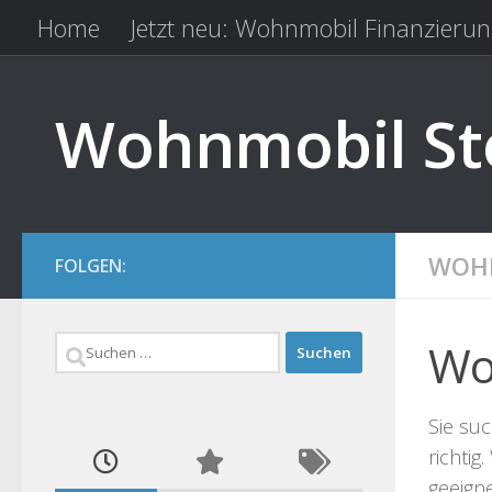
Home
Jetzt neu: Wohnmobil Finanzierun
Zum Inhalt springen
Kfz Versicherung vergleichen
Camping 
Wohnmobil Ste
WOHN
FOLGEN:
Suchen
Wo
nach:
Sie suc
richtig
geeign