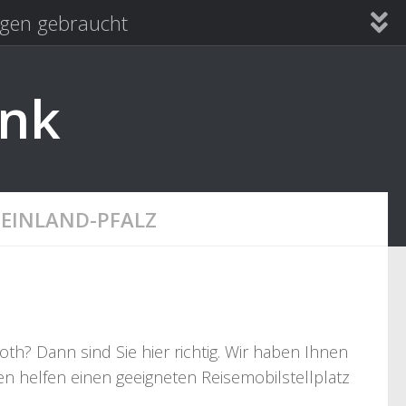
en gebraucht
ank
EINLAND-PFALZ
oth? Dann sind Sie hier richtig. Wir haben Ihnen
en helfen einen geeigneten Reisemobilstellplatz