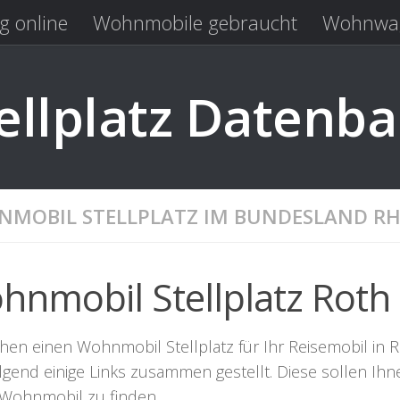
g online
Wohnmobile gebraucht
Wohnwag
Laden
Kastenwagen gebraucht
llplatz Datenb
MOBIL STELLPLATZ IM BUNDESLAND RH
hnmobil Stellplatz Roth
hen einen Wohnmobil Stellplatz für Ihr Reisemobil in R
lgend einige Links zusammen gestellt. Diese sollen Ihn
r Wohnmobil zu finden.