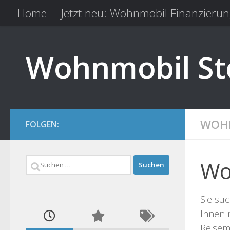
Home
Jetzt neu: Wohnmobil Finanzierun
Zum Inhalt springen
Kfz Versicherung vergleichen
Camping 
Wohnmobil Ste
WOHN
FOLGEN:
Suchen
Wo
nach:
Sie suc
Ihnen 
Reisemo