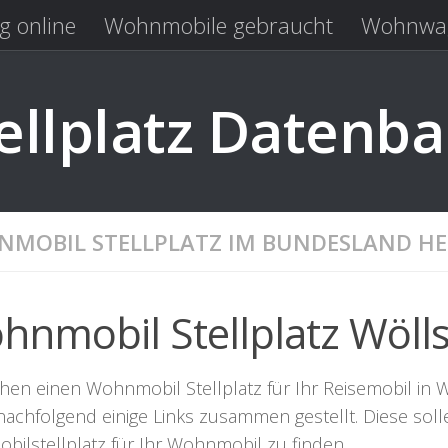
g online
Wohnmobile gebraucht
Wohnwag
Laden
Kastenwagen gebraucht
llplatz Datenb
MOBIL STELLPLATZ IM BUNDESLAND HE
hnmobil Stellplatz Wölls
hen einen Wohnmobil Stellplatz für Ihr Reisemobil in Wö
nachfolgend einige Links zusammen gestellt. Diese sol
bilstellplatz für Ihr Wohnmobil zu finden.