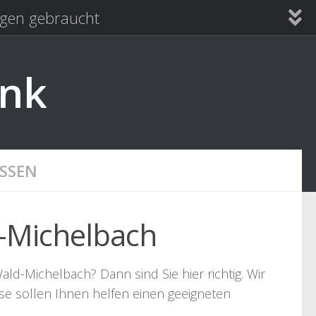
en gebraucht
ank
SSEN
-Michelbach
ald-Michelbach? Dann sind Sie hier richtig. Wir
se sollen Ihnen helfen einen geeigneten