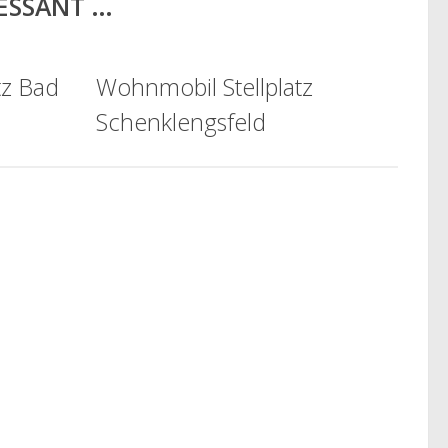
RESSANT …
tz Bad
Wohnmobil Stellplatz
Schenklengsfeld