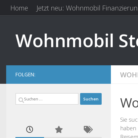
Home
Jetzt neu: Wohnmobil Finanzierun
Zum Inhalt springen
Kfz Versicherung vergleichen
Camping 
Wohnmobil Ste
WOHN
FOLGEN:
Suchen
Wo
nach:
Sie suc
haben 
Reisemo