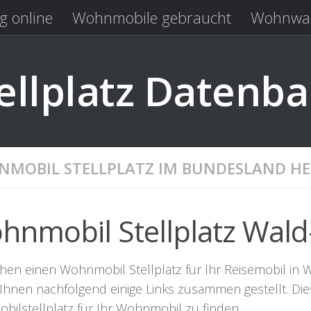
g online
Wohnmobile gebraucht
Wohnwag
Laden
Kastenwagen gebraucht
llplatz Datenb
MOBIL STELLPLATZ IM BUNDESLAND HE
hnmobil Stellplatz Wald
hen einen Wohnmobil Stellplatz für Ihr Reisemobil in W
Ihnen nachfolgend einige Links zusammen gestellt. Die
bilstellplatz für Ihr Wohnmobil zu finden.