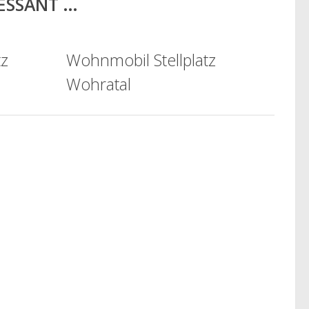
RESSANT …
tz
Wohnmobil Stellplatz
Wohratal