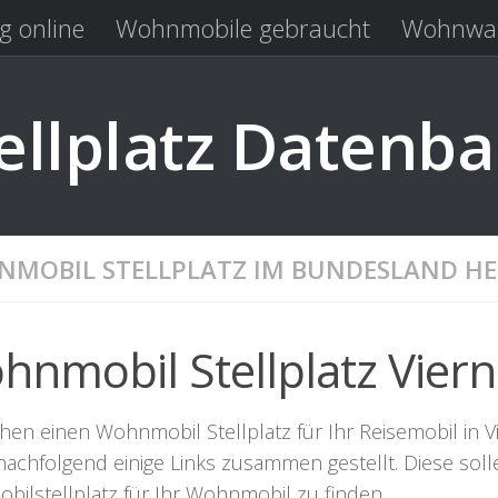
g online
Wohnmobile gebraucht
Wohnwag
Laden
Kastenwagen gebraucht
llplatz Datenb
MOBIL STELLPLATZ IM BUNDESLAND HE
hnmobil Stellplatz Vier
hen einen Wohnmobil Stellplatz für Ihr Reisemobil in Vi
nachfolgend einige Links zusammen gestellt. Diese sol
bilstellplatz für Ihr Wohnmobil zu finden.