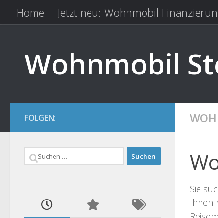
Home
Jetzt neu: Wohnmobil Finanzierun
Zum Inhalt springen
Kfz Versicherung vergleichen
Camping 
Wohnmobil Ste
WOHN
FOLGEN:
Suchen
Wo
nach:
Sie suc
Ihnen 
Reisemo