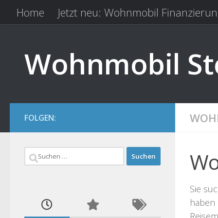
Home
Jetzt neu: Wohnmobil Finanzierun
Zum Inhalt springen
Kfz Versicherung vergleichen
Camping 
Wohnmobil Ste
WOHN
FOLGEN:
Suchen
Wo
nach:
Sie suc
haben 
Reisemo