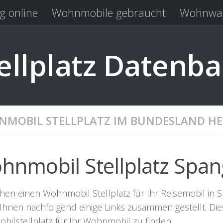
g online
Wohnmobile gebraucht
Wohnwag
Laden
Kastenwagen gebraucht
llplatz Datenb
MOBIL STELLPLATZ IM BUNDESLAND HE
hnmobil Stellplatz Spa
hen einen Wohnmobil Stellplatz für Ihr Reisemobil in S
Ihnen nachfolgend einige Links zusammen gestellt. Die
bilstellplatz für Ihr Wohnmobil zu finden.