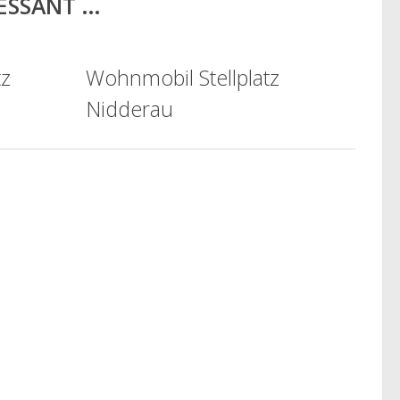
RESSANT …
tz
Wohnmobil Stellplatz
Nidderau