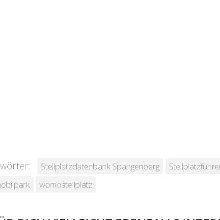
wörter:
Stellplatzdatenbank Spangenberg
Stellplatzführ
obilpark
womostellplatz