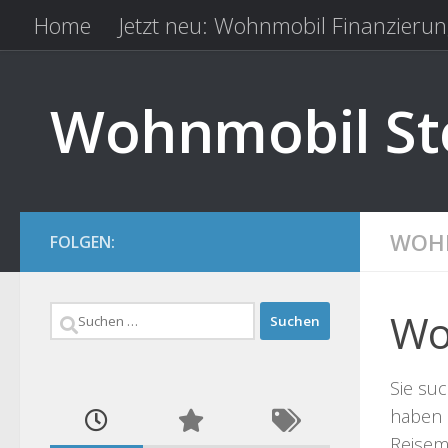
Home
Jetzt neu: Wohnmobil Finanzierun
Zum Inhalt springen
Kfz Versicherung vergleichen
Camping 
Wohnmobil Ste
WOHN
FOLGEN:
Suchen
Wo
nach:
Sie suc
haben 
Reisemo