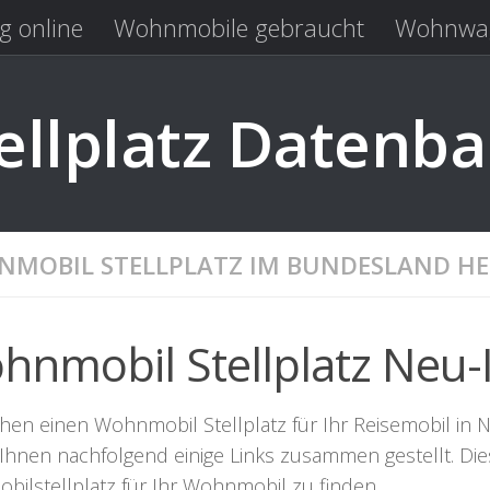
g online
Wohnmobile gebraucht
Wohnwag
Laden
Kastenwagen gebraucht
llplatz Datenb
MOBIL STELLPLATZ IM BUNDESLAND HE
hnmobil Stellplatz Neu-
hen einen Wohnmobil Stellplatz für Ihr Reisemobil in Ne
Ihnen nachfolgend einige Links zusammen gestellt. Die
bilstellplatz für Ihr Wohnmobil zu finden.