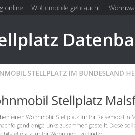
g online
Wohnmobile gebraucht
Wohnwag
Laden
Kastenwagen gebraucht
llplatz Datenb
MOBIL STELLPLATZ IM BUNDESLAND HE
hnmobil Stellplatz Mals
hen einen Wohnmobil Stellplatz für Ihr Reisemobil in Ma
nachfolgend einige Links zusammen gestellt. Diese sol
bilstellplatz für Ihr Wohnmobil zu finden.