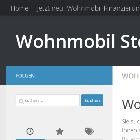
Home
Jetzt neu: Wohnmobil Finanzierun
Zum Inhalt springen
Kfz Versicherung vergleichen
Camping 
Wohnmobil Ste
WOHN
FOLGEN:
Suchen
Wo
nach:
Sie suc
Ihnen 
Reisemo