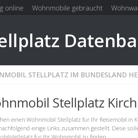
g online
Wohnmobile gebraucht
Wohnwag
Laden
Kastenwagen gebraucht
llplatz Datenb
MOBIL STELLPLATZ IM BUNDESLAND HE
hnmobil Stellplatz Kirc
hen einen Wohnmobil Stellplatz für Ihr Reisemobil in Ki
nachfolgend einige Links zusammen gestellt. Diese sol
bilstellplatz für Ihr Wohnmobil zu finden.