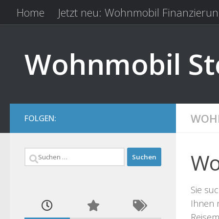
Home
Jetzt neu: Wohnmobil Finanzierun
Zum Inhalt springen
Kfz Versicherung vergleichen
Camping 
Wohnmobil Ste
WOHN
FOLGEN:
Suchen
Wo
nach:
Sie suc
Ihnen 
Reisemo