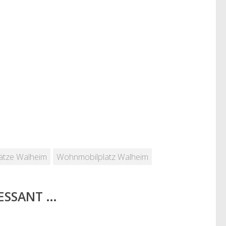
lätze Walheim
Wohnmobilplatz Walheim
RESSANT …