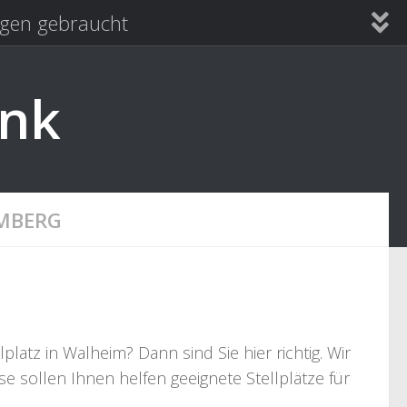
en gebraucht
ank
MBERG
atz in Walheim? Dann sind Sie hier richtig. Wir
e sollen Ihnen helfen geeignete Stellplätze für