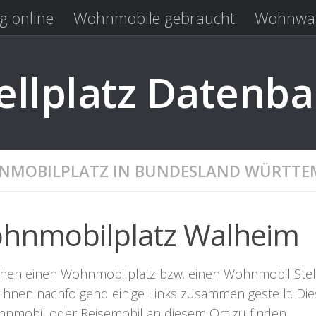
g online
Wohnmobile gebraucht
Wohnwag
Laden
Kastenwagen gebraucht
llplatz Datenb
MOBILPLATZ IN BUNDESLAND WÜRTTE
hnmobilplatz Walheim
chen einen Wohnmobilplatz bzw. einen Wohnmobil Stellpl
Ihnen nachfolgend einige Links zusammen gestellt. Dies
hnmobil oder Reisemobil an diesem Ort zu finden.