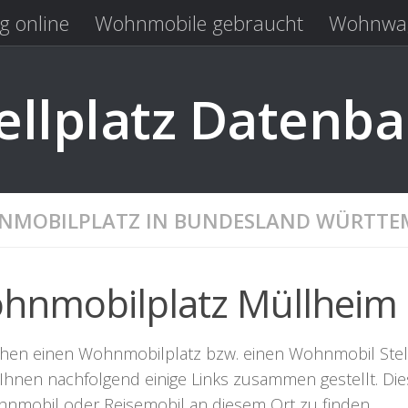
g online
Wohnmobile gebraucht
Wohnwag
Laden
Kastenwagen gebraucht
llplatz Datenb
MOBILPLATZ IN BUNDESLAND WÜRTTE
hnmobilplatz Müllheim
chen einen Wohnmobilplatz bzw. einen Wohnmobil Stellpl
Ihnen nachfolgend einige Links zusammen gestellt. Dies
hnmobil oder Reisemobil an diesem Ort zu finden.