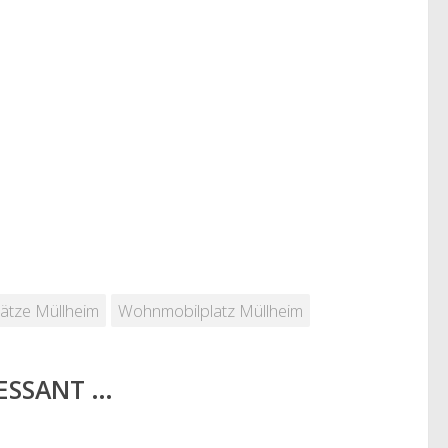
lätze Müllheim
Wohnmobilplatz Müllheim
RESSANT …