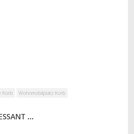
e Korb
Wohnmobilplatz Korb
RESSANT …