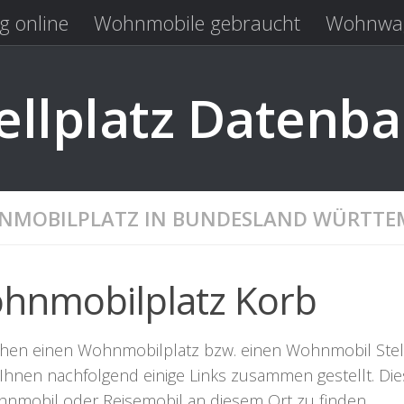
g online
Wohnmobile gebraucht
Wohnwag
Laden
Kastenwagen gebraucht
llplatz Datenb
MOBILPLATZ IN BUNDESLAND WÜRTTE
hnmobilplatz Korb
chen einen Wohnmobilplatz bzw. einen Wohnmobil Stellpla
Ihnen nachfolgend einige Links zusammen gestellt. Dies
hnmobil oder Reisemobil an diesem Ort zu finden.