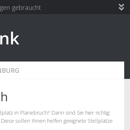
en gebraucht
ank
NBURG
ch
atz in Planebruch? Dann sind Sie hier richtig.
Diese sollen Ihnen helfen geeignete Stellplätze