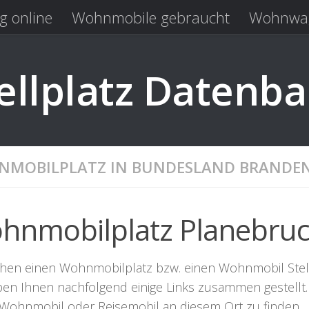
g online
Wohnmobile gebraucht
Wohnwag
Laden
Kastenwagen gebraucht
llplatz Datenb
MOBILPLATZ IN BUNDESLAND BRANDE
hnmobilplatz Planebru
chen einen Wohnmobilplatz bzw. einen Wohnmobil Stellpl
ben Ihnen nachfolgend einige Links zusammen gestellt. 
r Wohnmobil oder Reisemobil an diesem Ort zu finden.