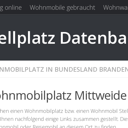
g online
Wohnmobile gebraucht
Wohnwag
Laden
Kastenwagen gebraucht
llplatz Datenb
MOBILPLATZ IN BUNDESLAND BRANDE
hnmobilplatz Mittweide
hen einen Wohnmobilplatz bzw. einen Wohnmobil Stellpla
Ihnen nachfolgend einige Links zusammen gestellt. Dies
hnmobil oder Reisemobil an diesem Ort zu finden.