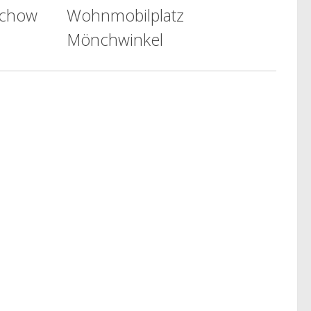
echow
Wohnmobilplatz
Mönchwinkel