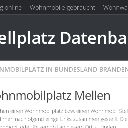
g online
Wohnmobile gebraucht
Wohnwag
Laden
Kastenwagen gebraucht
llplatz Datenb
MOBILPLATZ IN BUNDESLAND BRANDE
hnmobilplatz Mellen
chen einen Wohnmobilplatz bzw. einen Wohnmobil Stellpla
Ihnen nachfolgend einige Links zusammen gestellt. Dies
hnmobil oder Reisemobil an diesem Ort zu finden.