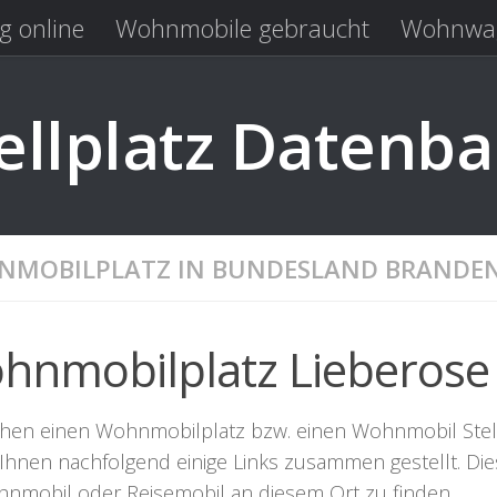
g online
Wohnmobile gebraucht
Wohnwag
Laden
Kastenwagen gebraucht
llplatz Datenb
MOBILPLATZ IN BUNDESLAND BRANDE
hnmobilplatz Lieberose
hen einen Wohnmobilplatz bzw. einen Wohnmobil Stellpla
Ihnen nachfolgend einige Links zusammen gestellt. Dies
hnmobil oder Reisemobil an diesem Ort zu finden.