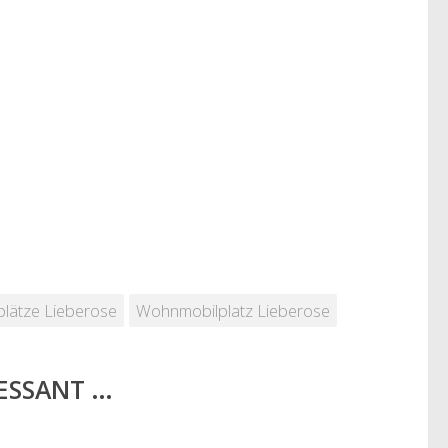
plätze Lieberose
Wohnmobilplatz Lieberose
RESSANT …