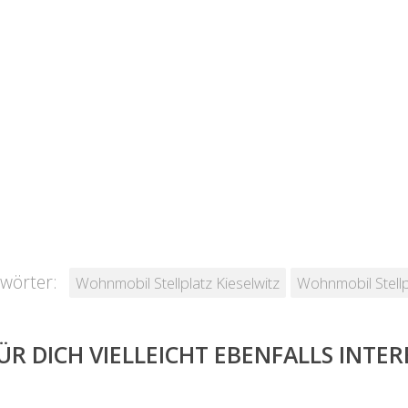
wörter:
Wohnmobil Stellplatz Kieselwitz
Wohnmobil Stellp
ÜR DICH VIELLEICHT EBENFALLS INTE