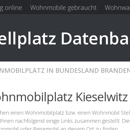
g online
Wohnmobile gebraucht
Wohnwag
Laden
Kastenwagen gebraucht
llplatz Datenb
MOBILPLATZ IN BUNDESLAND BRANDE
hnmobilplatz Kieselwitz
hen einen Wohnmobilplatz bzw. einen Wohnmobil Stellpla
Ihnen nachfolgend einige Links zusammen gestellt. Dies
hnmobil oder Reisemobil an diesem Ort zu finden.