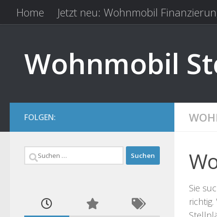
Home
Jetzt neu: Wohnmobil Finanzierun
Zum Inhalt springen
Kfz Versicherung vergleichen
Camping 
Wohnmobil Ste
WOHN
FOLGEN:
Suchen
Wo
nach:
Sie su
richtig
Stellp