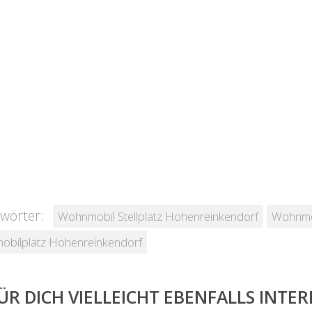
wörter:
Wohnmobil Stellplatz Hohenreinkendorf
Wohnmob
bilplatz Hohenreinkendorf
ÜR DICH VIELLEICHT EBENFALLS INTE