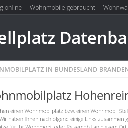
g online
Wohnmobile gebraucht
Wohnwag
Laden
Kastenwagen gebraucht
llplatz Datenb
MOBILPLATZ IN BUNDESLAND BRANDE
hnmobilplatz Hohenrei
chen einen Wohnmobilplatz bzw. einen Wohnmobil Stell
. Wir haben Ihnen nachfolgend einige Links zusammen ge
lätze für Ihr Wohnmobil oder Reisemobil an diesem Ort 