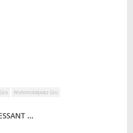
 Gro
Wohnmobilplatz Gro
RESSANT …