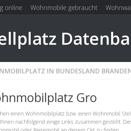
g online
Wohnmobile gebraucht
Wohnwag
Laden
Kastenwagen gebraucht
llplatz Datenb
MOBILPLATZ IN BUNDESLAND BRANDE
hnmobilplatz Gro
hen einen Wohnmobilplatz bzw. einen Wohnmobil Stellpla
Ihnen nachfolgend einige Links zusammen gestellt. Dies
hnmobil oder Reisemobil an diesem Ort zu finden.