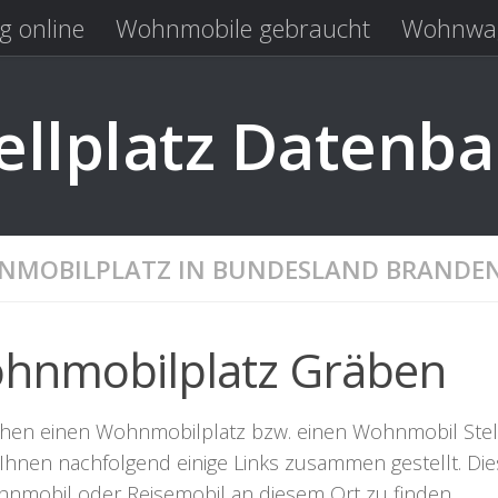
g online
Wohnmobile gebraucht
Wohnwag
Laden
Kastenwagen gebraucht
llplatz Datenb
MOBILPLATZ IN BUNDESLAND BRANDE
hnmobilplatz Gräben
chen einen Wohnmobilplatz bzw. einen Wohnmobil Stellpl
Ihnen nachfolgend einige Links zusammen gestellt. Dies
hnmobil oder Reisemobil an diesem Ort zu finden.