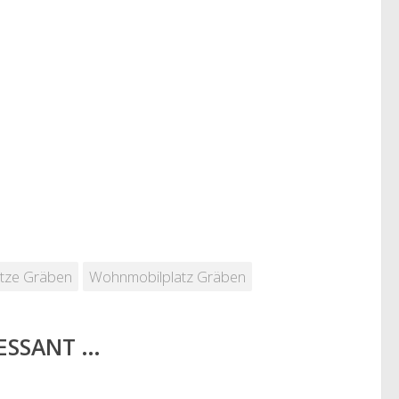
ätze Gräben
Wohnmobilplatz Gräben
RESSANT …