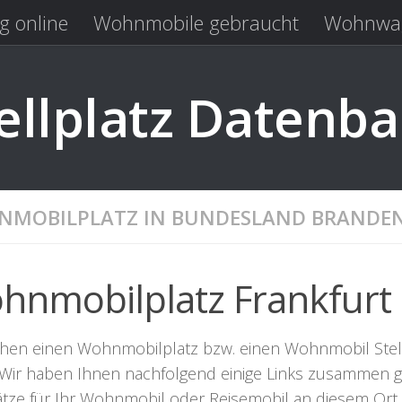
g online
Wohnmobile gebraucht
Wohnwag
Laden
Kastenwagen gebraucht
llplatz Datenb
MOBILPLATZ IN BUNDESLAND BRANDE
hnmobilplatz Frankfurt 
chen einen Wohnmobilplatz bzw. einen Wohnmobil Stellpl
. Wir haben Ihnen nachfolgend einige Links zusammen ge
lätze für Ihr Wohnmobil oder Reisemobil an diesem Ort 