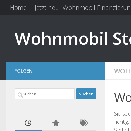
Home
Jetzt neu: Wohnmobil Finanzierun
Zum Inhalt springen
Kfz Versicherung vergleichen
Camping 
Wohnmobil Ste
WOHN
FOLGEN:
Suchen
Wo
nach:
Sie su
richtig
Stellp