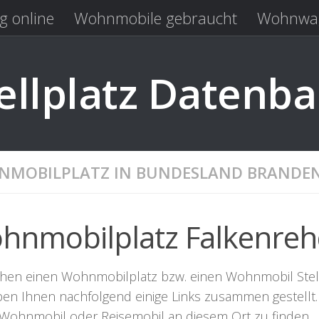
g online
Wohnmobile gebraucht
Wohnwag
Laden
Kastenwagen gebraucht
llplatz Datenb
MOBILPLATZ IN BUNDESLAND BRANDE
hnmobilplatz Falkenre
chen einen Wohnmobilplatz bzw. einen Wohnmobil Stellpl
ben Ihnen nachfolgend einige Links zusammen gestellt. 
r Wohnmobil oder Reisemobil an diesem Ort zu finden.