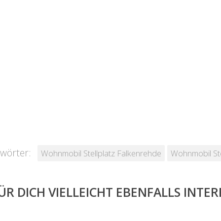
wörter:
Wohnmobil Stellplatz Falkenrehde
Wohnmobil Ste
ÜR DICH VIELLEICHT EBENFALLS INTE