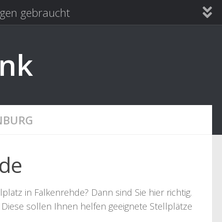
en gebraucht
ank
NBURG
hde
atz in Falkenrehde? Dann sind Sie hier richtig.
Diese sollen Ihnen helfen geeignete Stellplätze