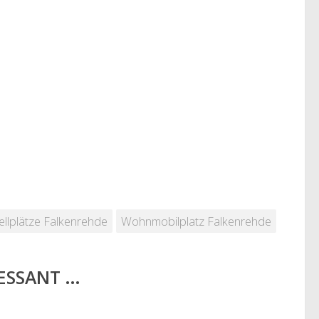
llplätze Falkenrehde
Wohnmobilplatz Falkenrehde
RESSANT …