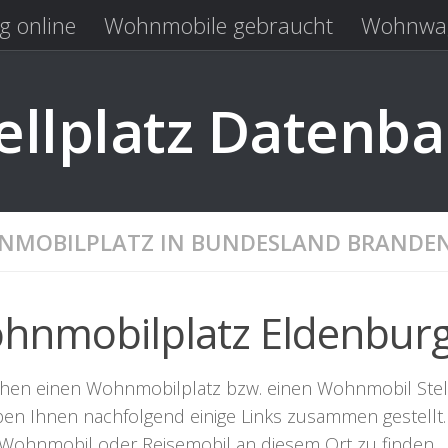
g online
Wohnmobile gebraucht
Wohnwag
Laden
Kastenwagen gebraucht
llplatz Datenb
MOBILPLATZ IN BUNDESLAND BRANDE
hnmobilplatz Eldenbur
chen einen Wohnmobilplatz bzw. einen Wohnmobil Stellpl
ben Ihnen nachfolgend einige Links zusammen gestellt. 
r Wohnmobil oder Reisemobil an diesem Ort zu finden.