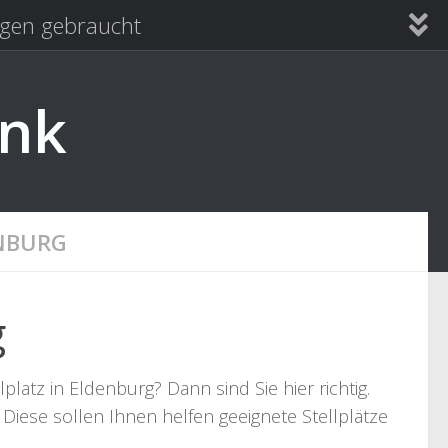
en gebraucht
ank
NBURG
g
atz in Eldenburg? Dann sind Sie hier richtig.
Diese sollen Ihnen helfen geeignete Stellplätze