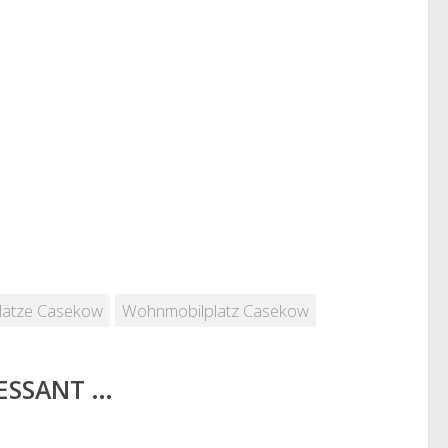
plätze Casekow
Wohnmobilplatz Casekow
RESSANT …