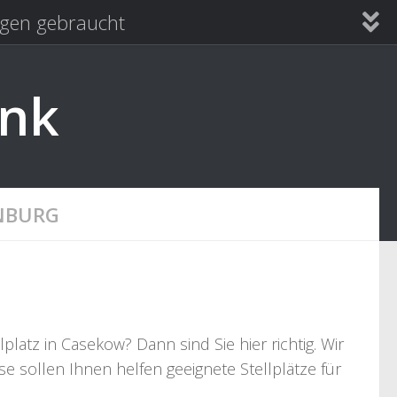
en gebraucht
ank
NBURG
atz in Casekow? Dann sind Sie hier richtig. Wir
e sollen Ihnen helfen geeignete Stellplätze für