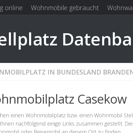
g online
Wohnmobile gebraucht
Wohnwag
Laden
Kastenwagen gebraucht
llplatz Datenb
MOBILPLATZ IN BUNDESLAND BRANDE
hnmobilplatz Casekow
chen einen Wohnmobilplatz bzw. einen Wohnmobil Stellpl
Ihnen nachfolgend einige Links zusammen gestellt. Dies
hnmobil oder Reisemobil an diesem Ort zu finden.