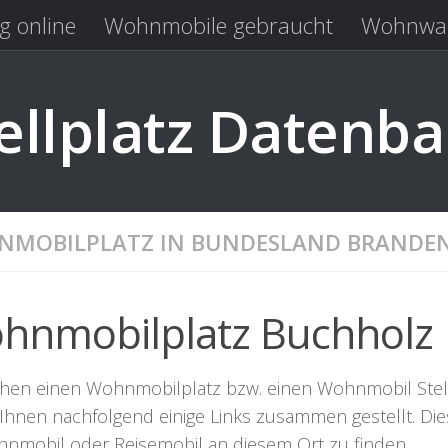
g online
Wohnmobile gebraucht
Wohnwag
Laden
Kastenwagen gebraucht
llplatz Datenb
MOBILPLATZ IN BUNDESLAND BRANDE
hnmobilplatz Buchholz
chen einen Wohnmobilplatz bzw. einen Wohnmobil Stellpl
Ihnen nachfolgend einige Links zusammen gestellt. Dies
hnmobil oder Reisemobil an diesem Ort zu finden.