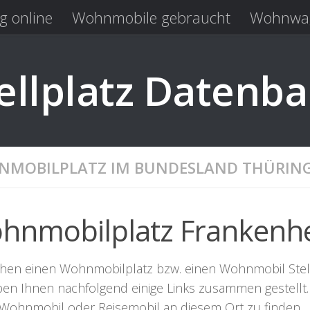
g online
Wohnmobile gebraucht
Wohnwag
Laden
Kastenwagen gebraucht
llplatz Datenb
MOBILPLATZ IM BUNDESLAND THÜRIN
hnmobilplatz Frankenh
chen einen Wohnmobilplatz bzw. einen Wohnmobil Stellpl
ben Ihnen nachfolgend einige Links zusammen gestellt. 
r Wohnmobil oder Reisemobil an diesem Ort zu finden.