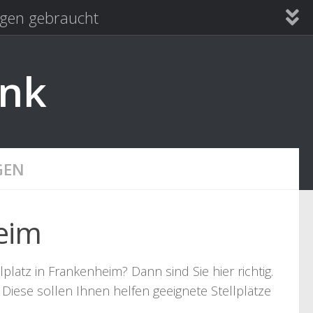
en gebraucht
ank
GEN
eim
atz in Frankenheim? Dann sind Sie hier richtig.
Diese sollen Ihnen helfen geeignete Stellplätze