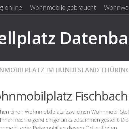
g online
Wohnmobile gebraucht
Wohnwag
Laden
Kastenwagen gebraucht
llplatz Datenb
MOBILPLATZ IM BUNDESLAND THÜRIN
hnmobilplatz Fischbach
hen einen Wohnmobilplatz bzw. einen Wohnmobil Stellpla
Ihnen nachfolgend einige Links zusammen gestellt. Dies
hnmobil oder Reisemobil an diesem Ort zu finden.