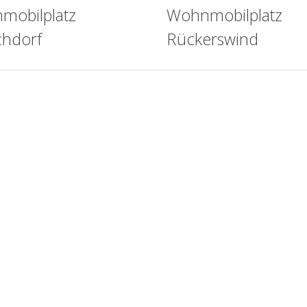
mobilplatz
Wohnmobilplatz
chdorf
Rückerswind