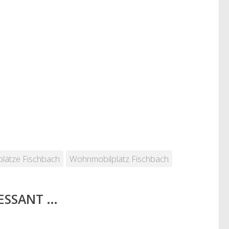
plätze Fischbach
Wohnmobilplatz Fischbach
RESSANT …