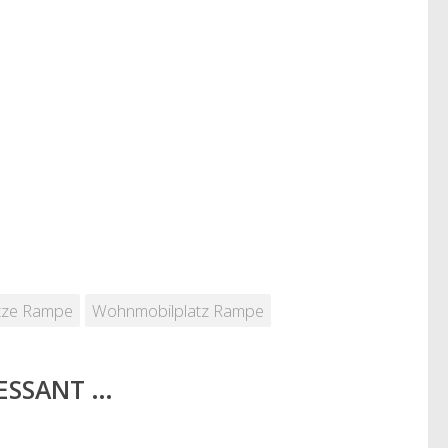
ätze Rampe
Wohnmobilplatz Rampe
RESSANT …