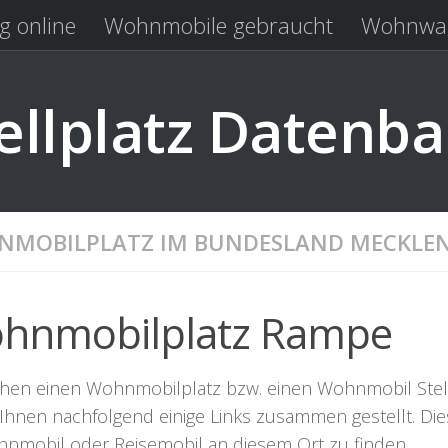
g online
Wohnmobile gebraucht
Wohnwag
Laden
Kastenwagen gebraucht
llplatz Datenb
MOBILPLATZ IM BUNDESLAND MECKLE
hnmobilplatz Rampe
chen einen Wohnmobilplatz bzw. einen Wohnmobil Stellpl
Ihnen nachfolgend einige Links zusammen gestellt. Dies
hnmobil oder Reisemobil an diesem Ort zu finden.