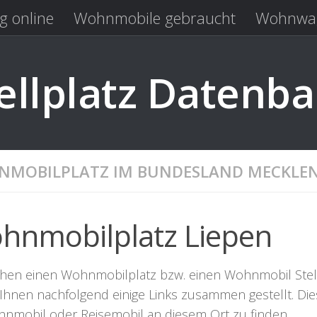
g online
Wohnmobile gebraucht
Wohnwag
Laden
Kastenwagen gebraucht
llplatz Datenb
MOBILPLATZ IM BUNDESLAND MECKLE
hnmobilplatz Liepen
hen einen Wohnmobilplatz bzw. einen Wohnmobil Stellpla
Ihnen nachfolgend einige Links zusammen gestellt. Dies
hnmobil oder Reisemobil an diesem Ort zu finden.