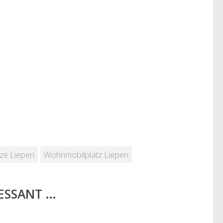
tze Liepen
Wohnmobilplatz Liepen
RESSANT …