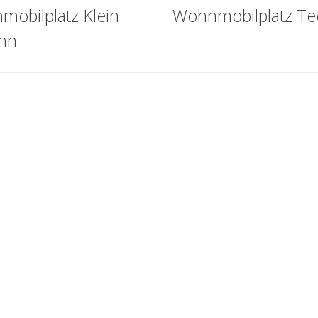
obilplatz Klein
Wohnmobilplatz Te
hn