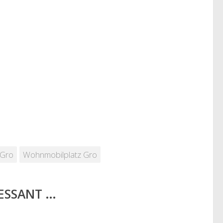
 Gro
Wohnmobilplatz Gro
RESSANT …