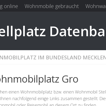
g online
Wohnmobile gebraucht
Wohnwag
Laden
Kastenwagen gebraucht
llplatz Datenb
MOBILPLATZ IM BUNDESLAND MECKLE
hnmobilplatz Gro
hen einen Wohnmobilplatz bzw. einen Wohnmobil Stellpla
Ihnen nachfolgend einige Links zusammen gestellt. Dies
hnmobil oder Reisemobil an diesem Ort zu finden.