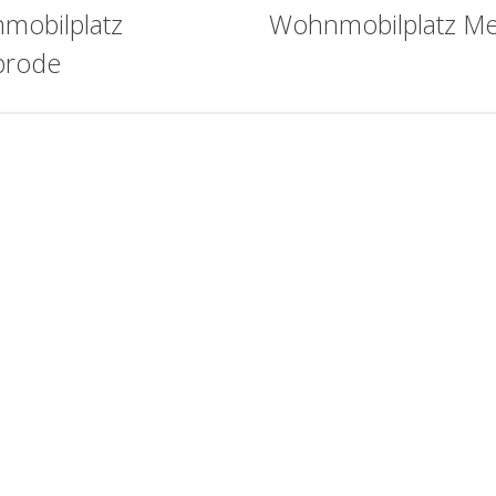
mobilplatz
Wohnmobilplatz M
prode