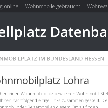
g online
Wohnmobile gebraucht
Wohnwag
Laden
Kastenwagen gebraucht
llplatz Datenb
MOBILPLATZ IM BUNDESLAND HESSEN
hnmobilplatz Lohra
hen einen Wohnmobilplatz bzw. einen Wohnmobil Stellpla
Ihnen nachfolgend einige Links zusammen gestellt. Dies
hnmobil oder Reisemobil an diesem Ort zu finden.