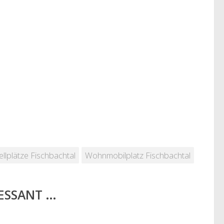
llplätze Fischbachtal
Wohnmobilplatz Fischbachtal
RESSANT …