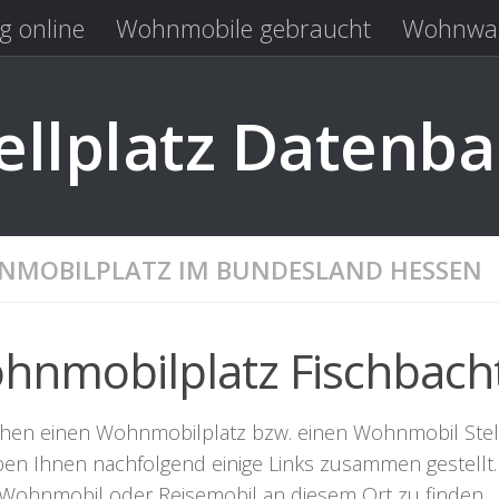
g online
Wohnmobile gebraucht
Wohnwag
Laden
Kastenwagen gebraucht
llplatz Datenb
MOBILPLATZ IM BUNDESLAND HESSEN
hnmobilplatz Fischbach
hen einen Wohnmobilplatz bzw. einen Wohnmobil Stellpla
ben Ihnen nachfolgend einige Links zusammen gestellt. 
r Wohnmobil oder Reisemobil an diesem Ort zu finden.