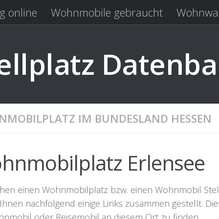
g online
Wohnmobile gebraucht
Wohnwag
Laden
Kastenwagen gebraucht
llplatz Datenb
MOBILPLATZ IM BUNDESLAND HESSEN
hnmobilplatz Erlensee
hen einen Wohnmobilplatz bzw. einen Wohnmobil Stellpla
Ihnen nachfolgend einige Links zusammen gestellt. Dies
hnmobil oder Reisemobil an diesem Ort zu finden.