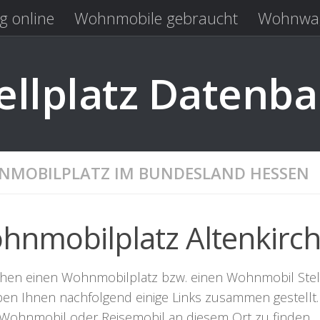
g online
Wohnmobile gebraucht
Wohnwag
Laden
Kastenwagen gebraucht
llplatz Datenb
MOBILPLATZ IM BUNDESLAND HESSEN
hnmobilplatz Altenkirc
hen einen Wohnmobilplatz bzw. einen Wohnmobil Stellpla
ben Ihnen nachfolgend einige Links zusammen gestellt. 
r Wohnmobil oder Reisemobil an diesem Ort zu finden.