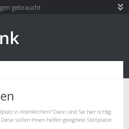
en gebraucht
ank
hen
tz in Altenkirchen? Dann sind Sie hier richtig.
Diese sollen Ihnen helfen geeignete Stellplätze