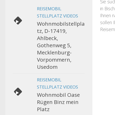
Sie suc
in Bisc
REISEMOBIL
Ihnen n
STELLPLATZ VIDEOS
sollen 
Wohnmobilstellpla
Reisemo
tz, D-17419,
Ahlbeck,
Gothenweg 5,
Mecklenburg-
Vorpommern,
Usedom
REISEMOBIL
STELLPLATZ VIDEOS
Wohnmobil Oase
Rügen Binz mein
Platz