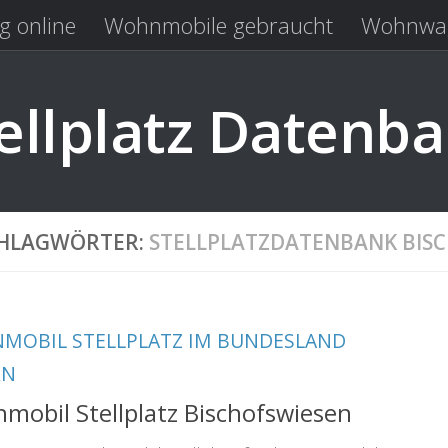
g online
Wohnmobile gebraucht
Wohnwag
Laden
Kastenwagen gebraucht
llplatz Datenb
HLAGWÖRTER:
STELLPLATZDATENBANK BIS
MOBIL STELLPLATZ IM BUNDESLAND
RN
mobil Stellplatz Bischofswiesen