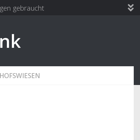
en gebraucht
ank
CHOFSWIESEN