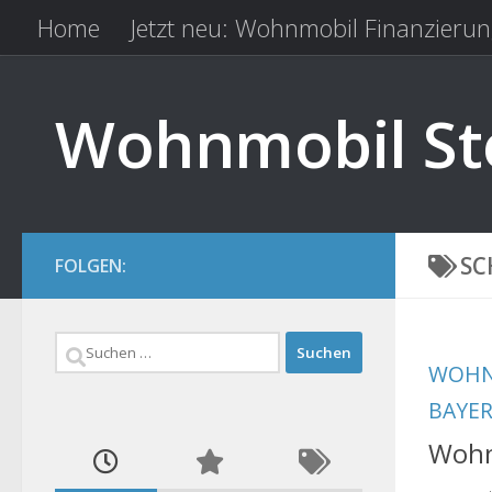
Home
Jetzt neu: Wohnmobil Finanzierun
Zum Inhalt springen
Kfz Versicherung vergleichen
Camping 
Wohnmobil Ste
SC
FOLGEN:
Suchen
WOHN
nach:
BAYE
Wohn